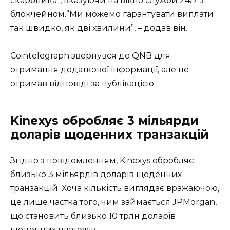
скарбника”, вказуючи на вікно служби 24/7 з
блокчейном.”Ми можемо гарантувати виплати
так швидко, як дві хвилини”, – додав він.
Cointelegraph звернувся до QNB для
отримання додаткової інформації, але не
отримав відповіді за публікацією.
Kinexys обробляє 3 мільярди
доларів щоденних транзакцій
Згідно з повідомленням, Kinexys обробляє
близько 3 мільярдів доларів щоденних
транзакцій. Хоча кількість виглядає вражаючою,
це лише частка того, чим займається JPMorgan,
що становить близько 10 трлн доларів
щоденних платежів.