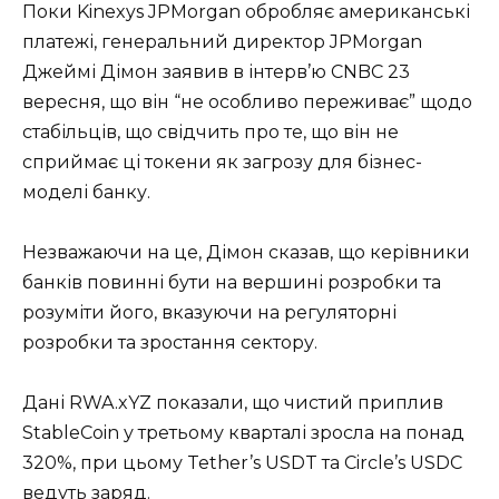
Поки Kinexys JPMorgan обробляє американські
платежі, генеральний директор JPMorgan
Джеймі Дімон заявив в інтерв’ю CNBC 23
вересня, що він “не особливо переживає” щодо
стабільців, що свідчить про те, що він не
сприймає ці токени як загрозу для бізнес-
моделі банку.
Незважаючи на це, Дімон сказав, що керівники
банків повинні бути на вершині розробки та
розуміти його, вказуючи на регуляторні
розробки та зростання сектору.
Дані RWA.xYZ показали, що чистий приплив
StableCoin у третьому кварталі зросла на понад
320%, при цьому Tether’s USDT та Circle’s USDC
ведуть заряд.