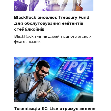
BlackRock оновлює Treasury Fund
для обслуговування емітентів
стейблкойнів
BlackRock змінив дизайн одного зі своїх
флагманських
Токенізація ЄС: Lise отримує зелене