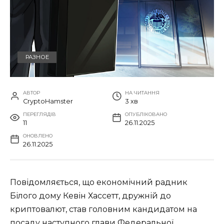
РАЗНОЕ
АВТОР
НА ЧИТАННЯ
CryptoHamster
3 хв
ПЕРЕГЛЯДІВ
ОПУБЛІКОВАНО
11
26.11.2025
ОНОВЛЕНО
26.11.2025
Повідомляється, що економічний радник
Білого дому Кевін Хассетт, дружній до
криптовалют, став головним кандидатом на
посаду наступного глави Федеральної