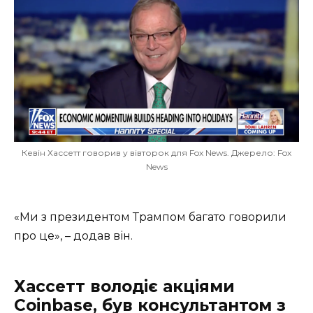
Кевін Хассетт говорив у вівторок для Fox News. Джерело: Fox
News
«Ми з президентом Трампом багато говорили
про це», – додав він.
Хассетт володіє акціями
Coinbase, був консультантом з