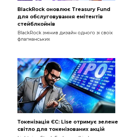
BlackRock оновлює Treasury Fund
для обслуговування емітентів
стейблкойнів
BlackRock змінив дизайн одного зі своїх
флагманських
Токенізація ЄС: Lise отримує зелене
світло для токенізованих акцій