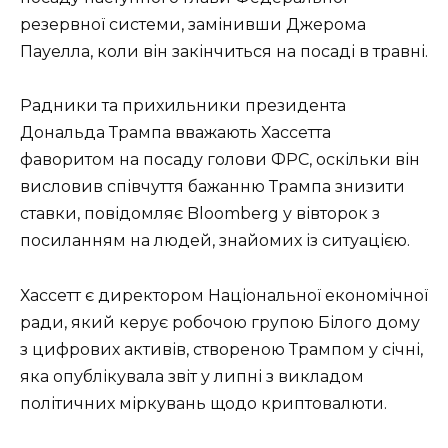
резервної системи, замінивши Джерома
Пауелла, коли він закінчиться на посаді в травні.
Радники та прихильники президента
Дональда Трампа вважають Хассетта
фаворитом на посаду голови ФРС, оскільки він
висловив співчуття бажанню Трампа знизити
ставки, повідомляє Bloomberg у вівторок з
посиланням на людей, знайомих із ситуацією.
Хассетт є директором Національної економічної
ради, який керує робочою групою Білого дому
з цифрових активів, створеною Трампом у січні,
яка опублікувала звіт у липні з викладом
політичних міркувань щодо криптовалюти.