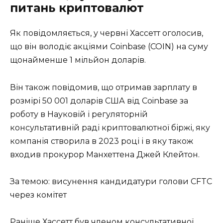
питань криптовалют
Як повідомляється, у червні Хассетт оголосив,
що він володіє акціями Coinbase (COIN) на суму
щонайменше 1 мільйон доларів.
Він також повідомив, що отримав зарплату в
розмірі 50 001 доларів США від Coinbase за
роботу в Науковій і регуляторній
консультативній раді криптовалютної біржі, яку
компанія створила в 2023 році і в яку також
входив прокурор Манхеттена Джей Клейтон.
За темою: висунення кандидатури голови CFTC
через комітет
Раніше Хассетт був членом консультативної