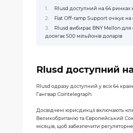
Rlusd доступний на 64 ринках 
Fiat Off-ramp Support очікує на
Rlusd вибирає BNY Mellon для
досягає 500 мільйонів доларів
Rlusd доступний на
Rlusd одразу доступний у всіх 64 країн
Гангвар Cointelegraph.
Досвідчені юрисдикції включають кл
Великобританію та Європейський Союз
місяців, щоб забезпечити регуляторне