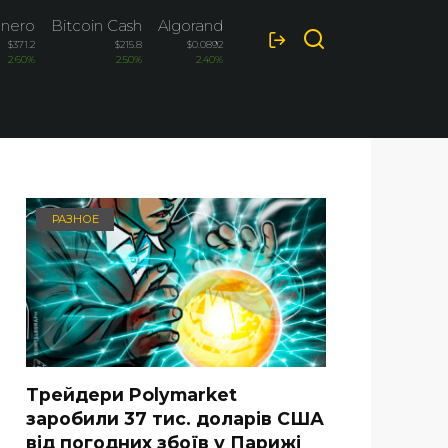
nero
Bitcoin Cash
Algorand
Ethereum Classic
$371.2
$215.8
$0.0892
$6.52
2.60%
2.50%
2.40%
2.10%
РАЗНОЕ
Трейдери Polymarket
заробили 37 тис. доларів США
від погодних збоїв у Парижі