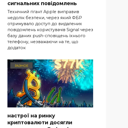
сигнальних повідомлень
Технічний гігант Apple виправив
недолік безпеки, через який ФБР
отримувало доступ до видалених
повідомлень користувачів Signal через
базу даних push-сповіщень їхнього
телефону, незважаючи на те, що
додаток
РАЗНОЕ
настрої на ринку
криптовалюти досягли