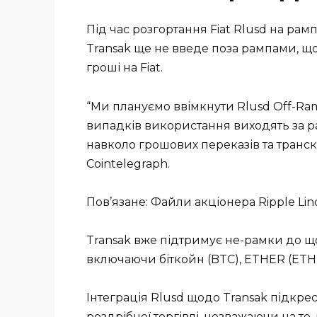
Під час розгортання Fiat Rlusd на рам
Transak ще не введе поза рампами, щ
гроші на Fiat.
“Ми плануємо ввімкнути Rlusd Off-Ram
випадків використання виходять за р
навколо грошових переказів та транс
Cointelegraph.
Пов’язане: Файли акціонера Ripple Lin
Transak вже підтримує не-рамки до 
включаючи біткойн (BTC), ETHER (ETH),
Інтеграція Rlusd щодо Transak підкр
роздрібної торгівлі, незважаючи на те