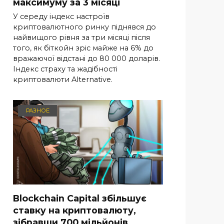
максимуму за 3 місяці
У середу індекс настроїв
криптовалютного ринку піднявся до
найвищого рівня за три місяці після
того, як біткойн зріс майже на 6% до
вражаючої відстані до 80 000 доларів.
Індекс страху та жадібності
криптовалюти Alternative.
РАЗНОЕ
Blockchain Capital збільшує
ставку на криптовалюту,
зібравши 700 мільйонів