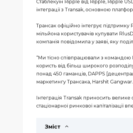
Стаблекуїн Ripple від Ripple, Ripple 
інтеграції з Transak, основною платф
Трансак офіційно інтегрує підтримку R
мільйона користувачів купувати RlusD
компанія повідомила у заяві, яку поділ
“Ми тісно співпрацювали з командою 
користь від більш широкого розподіл
понад 450 гаманців, DAPPS [децентралі
маркетингу Трансака, Harshit Gangwar.
Інтеграція Transak приносить велике о
стаціонарної ринкової капіталізації вп
Зміст