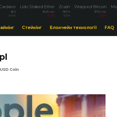
Cardano
Lido Staked Ether
Zcash
Wrapped Bitcoin
Mo
$0.2
$2.26 тис.
$511.4
$76.2 тис.
4.60%
-3.76%
3.50%
-3.26%
айнінг
Стейкінг
Блокчейн технології
FAQ
pl
USD Coin