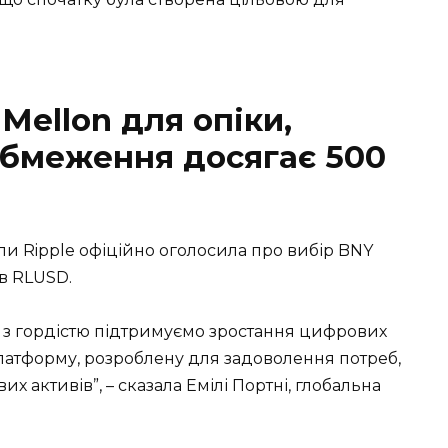
Mellon для опіки,
обмеження досягає 500
оли Ripple офіційно оголосила про вибір BNY
ів RLUSD.
и з гордістю підтримуємо зростання цифрових
латформу, розроблену для задоволення потреб,
 активів”, – сказала Емілі Портні, глобальна