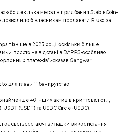
пах-або декілька методів придбання StableCoin-
о дозволило б власникам продавати Rlusd за
ps пізніше в 2025 році, оскільки більше
амки просто на відстані в DAPPS-особливо
кордонних платежів”,-сказав Gangwar
qto для глави 11 банкрутство
щонайменше 40 інших активів криптовалюти,
 USDT (USDT) та USDC Circle (USDC).
еслює свої зростаючі випадки використання
, що спочатку була створена цільовою для