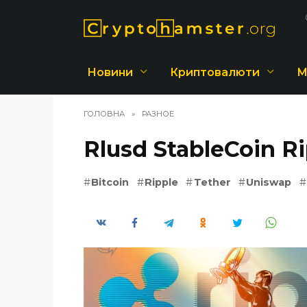
Перейти
до
вмісту
Новини
Криптовалюти
М
ГОЛОВНА
»
РАЗНОЕ
Rlusd StableCoin Ri
Bitcoin
Ripple
Tether
Uniswap