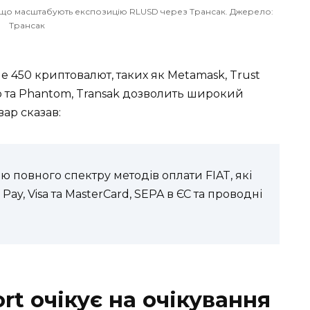
, що масштабують експозицію RLUSD через Трансак. Джерело:
Трансак
450 криптовалют, таких як Metamask, Trust
wap та Phantom, Transak дозволить широкий
вар сказав:
 повного спектру методів оплати FIAT, які
Pay, Visa та MasterCard, SEPA в ЄС та проводні
rt очікує на очікування