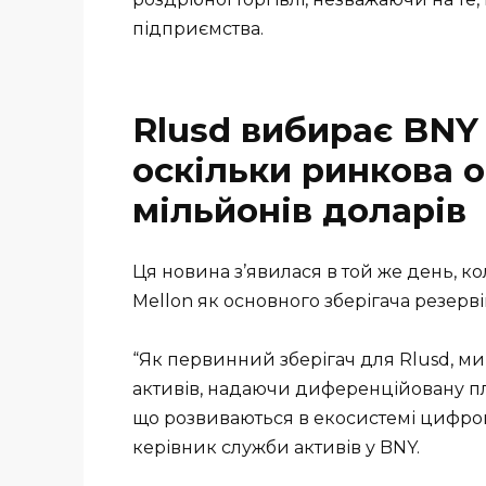
підприємства.
Rlusd вибирає BNY 
оскільки ринкова 
мільйонів доларів
Ця новина з’явилася в той же день, к
Mellon як основного зберігача резерв
“Як первинний зберігач для Rlusd, м
активів, надаючи диференційовану п
що розвиваються в екосистемі цифрових
керівник служби активів у BNY.