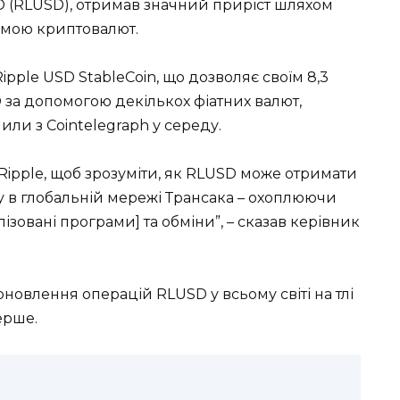
USD (RLUSD), отримав значний приріст шляхом
ормою криптовалют.
ipple USD StableCoin, що дозволяє своїм 8,3
 за допомогою декількох фіатних валют,
или з Cointelegraph у середу.
Ripple, щоб зрозуміти, як RLUSD може отримати
у в глобальній мережі Трансака – охоплюючи
зовані програми] та обміни”, – сказав керівник
новлення операцій RLUSD у всьому світі на тлі
ерше.