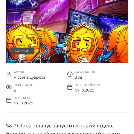
РАЗНОЕ
АВТОР
НА ЧИТАННЯ
Victoria Lyapota
3 хв
ПЕРЕГЛЯДІВ
ОПУБЛІКОВАНО
8
07.10.2025
ОНОВЛЕНО
07.10.2025
S&P Global планує запустити новий індекс
Benchmark, який відстежує широкий спектр