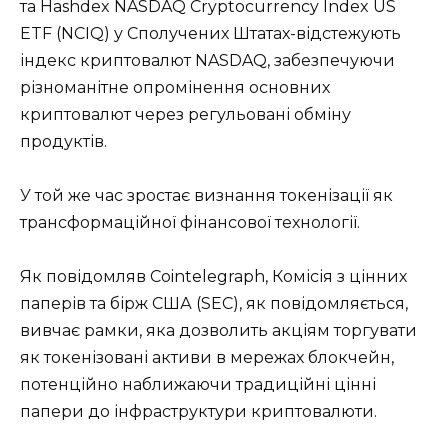
та Hashdex NASDAQ Cryptocurrency Index US
ETF (NCIQ) у Сполучених Штатах-відстежують
індекс криптовалют NASDAQ, забезпечуючи
різноманітне опромінення основних
криптовалют через регульовані обміну
продуктів.
У той же час зростає визнання токенізації як
трансформаційної фінансової технології.
Як повідомляв Cointelegraph, Комісія з цінних
паперів та бірж США (SEC), як повідомляється,
вивчає рамки, яка дозволить акціям торгувати
як токенізовані активи в мережах блокчейн,
потенційно наближаючи традиційні цінні
папери до інфраструктури криптовалюти.