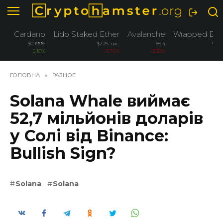
Перейти
до
вмісту
Cardano
Lido Staked Ether
Avalanche
Wrapped Bitc
$0.1996
$2.26 тис.
$6.4
$76.
5.10%
-3.76%
-3.50%
-
ГОЛОВНА
»
РАЗНОЕ
Solana Whale виймає
52,7 мільйонів доларів
у Солі від Binance:
Bullish Sign?
Solana
Solana