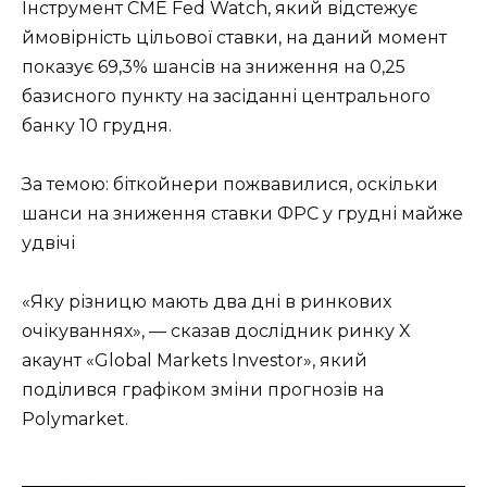
Інструмент CME Fed Watch, який відстежує
ймовірність цільової ставки, на даний момент
показує 69,3% шансів на зниження на 0,25
базисного пункту на засіданні центрального
банку 10 грудня.
За темою: біткойнери пожвавилися, оскільки
шанси на зниження ставки ФРС у грудні майже
удвічі
«Яку різницю мають два дні в ринкових
очікуваннях», — сказав дослідник ринку X
акаунт «Global Markets Investor», який
поділився графіком зміни прогнозів на
Polymarket.