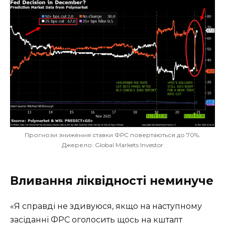
Прогнози зниження ставки ФРС повертаються до 70%.
Джерело: Global Markets Investor
Вливання ліквідності неминуче
«Я справді не здивуюся, якщо на наступному
засіданні ФРС оголосить щось на кшталт