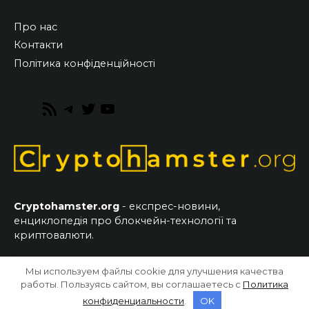
Про нас
Контакти
Політика конфіденційності
RSS
Telegram
Twitter
YouTube
Feed
Cryptohamster.org
- експрес-новини,
енциклопедія про блокчейн-технології та
криптовалюти.
Мы используем файлы cookie для улучшения качества
© 2026 CryptoHamster.org
работы. Пользуясь сайтом, вы соглашаетесь с
Политика
конфиденциальности
.
OK