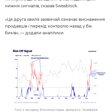
нижніх сигналів, сказав Swissblock.
«Ця друга хвиля зазвичай означає виснаження
продавців і перехід контролю назад у бік
биків», — додали аналітики.
Тиск з продажу біткойнів падає. Джерело: Swissblock