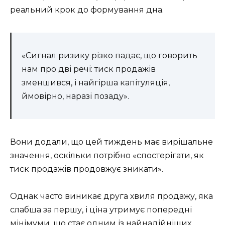
реальний крок до формування дна.
«Сигнал ризику різко падає, що говорить
нам про дві речі: тиск продажів
зменшився, і найгірша капітуляція,
ймовірно, наразі позаду».
Вони додали, що цей тиждень має вирішальне
значення, оскільки потрібно «спостерігати, як
тиск продажів продовжує зникати».
Однак часто виникає друга хвиля продажу, яка
слабша за першу, і ціна утримує попередні
мінімуми, що стає одним із найнадійніших