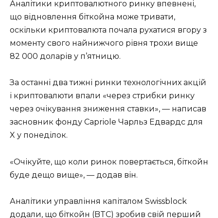
Аналітики криптовалютного ринку впевнені,
що відновлення біткойна може тривати,
оскільки криптовалюта почала рухатися вгору з
моменту свого найнижчого рівня трохи вище
82 000 доларів у п’ятницю.
За останні два тижні ринки технологічних акцій
і криптовалюти впали «через стрибки ринку
через очікування зниження ставки», — написав
засновник фонду Capriole Чарльз Едвардс для
X у понеділок.
«Очікуйте, що коли ринок повертається, біткойн
буде дещо вище», — додав він.
Аналітики управління капіталом Swissblock
додали, що біткойн (BTC) зробив свій перший