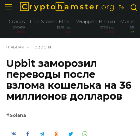
Перейти
к
содержанию
Cronos
Lido Staked Ether
Wrapped Bitcoin
Monero
$0.0469
$2.26 тыс.
$76.2 тыс.
$381.5
-12.80%
-3.76%
-3.26%
2.90%
ГЛАВНАЯ
»
НОВОСТИ
Upbit заморозил
переводы после
взлома кошелька на 36
миллионов долларов
Solana