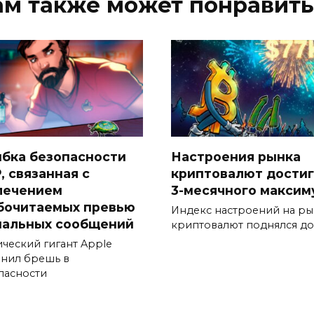
ам также может понравить
бка безопасности
Настроения рынка
, связанная с
криптовалют дости
лечением
3-месячного максим
бочитаемых превью
Индекс настроений на р
нальных сообщений
криптовалют поднялся до
ический гигант Apple
анил брешь в
пасности