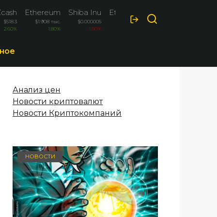
Zcash
Ethereum
Shiba Inu
Ethereum Classic
$518.3
$1.908 тыс.
$0.000005
$6.52
2.60%
1.80%
-1.80%
-1.60%
ное
Анализ цен
Новости криптовалют
Новости Криптокомпаний
НОВОСТИ