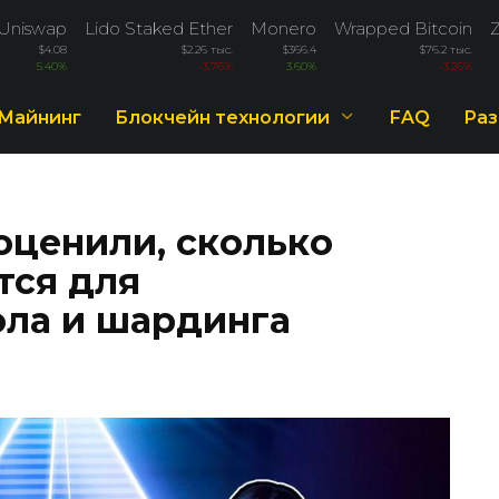
Uniswap
Lido Staked Ether
Monero
Wrapped Bitcoin
$4.08
$2.26 тыс.
$366.4
$76.2 тыс.
5.40%
-3.76%
3.60%
-3.26%
Майнинг
Блокчейн технологии
FAQ
Раз
оценили, сколько
тся для
ла и шардинга