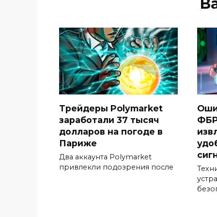
В
Трейдеры Polymarket
Оши
заработали 37 тысяч
ФБР
долларов на погоде в
изв
Париже
удо
сиг
Два аккаунта Polymarket
привлекли подозрения после
Техн
устр
безо