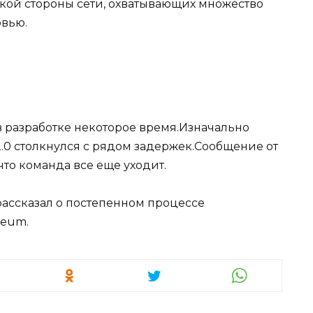
ской стороны сети, охватывающих множество
рвью.
и
 в разработке некоторое время.Изначально
.0 столкнулся с рядом задержек.Сообщение от
что команда все еще уходит.
рассказал о постепенном процессе
reum.