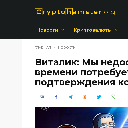
Перейти
к
содержанию
Новости
Криптовалюты
ГЛАВНАЯ
»
НОВОСТИ
Виталик: Мы недо
времени потребуе
подтверждения ко