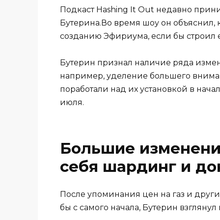
Подкаст Hashing It Out недавно при
Бутерина.Во время шоу он объяснил, к
созданию Эфириума, если бы строил е
Бутерин признал наличие ряда измене
например, уделение большего вниман
поработали над их установкой в ​​нача
июля.
Большие изменени
себя шардинг и до
После упоминания цен на газ и друг
бы с самого начала, Бутерин взгляну