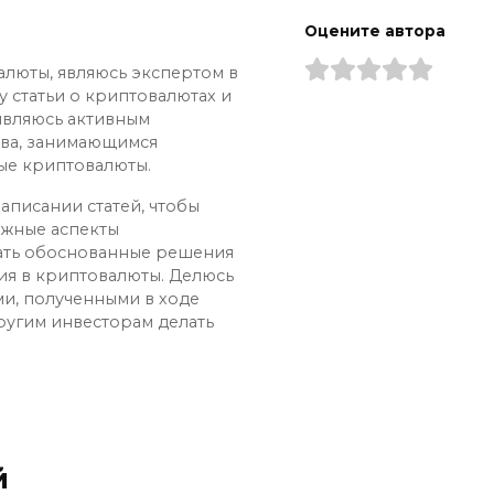
Оцените автора
алюты, являюсь экспертом в
у статьи о криптовалютах и
 являюсь активным
ва, занимающимся
ые криптовалюты.
аписании статей, чтобы
ожные аспекты
ать обоснованные решения
ия в криптовалюты. Делюсь
и, полученными в ходе
ругим инвесторам делать
й