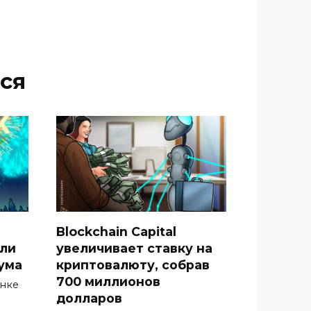
ся
Blockchain Capital
гли
увеличивает ставку на
ума
криптовалюту, собрав
700 миллионов
ынке
долларов