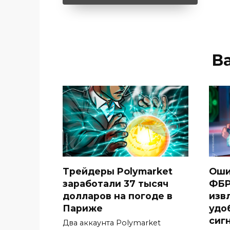
В
Трейдеры Polymarket
Оши
заработали 37 тысяч
ФБР
долларов на погоде в
изв
Париже
удо
сиг
Два аккаунта Polymarket