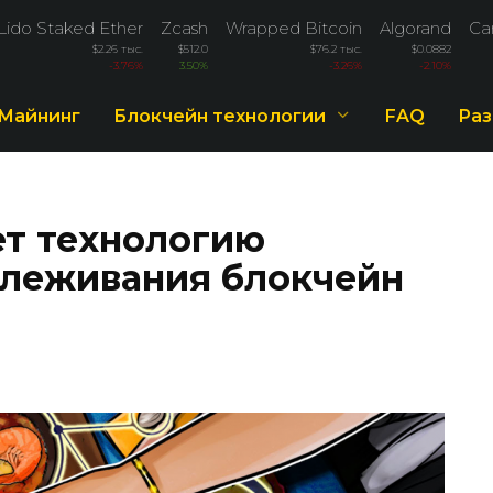
Lido Staked Ether
Zcash
Wrapped Bitcoin
Algorand
Ca
$2.26 тыс.
$512.0
$76.2 тыс.
$0.0882
-3.76%
3.50%
-3.26%
-2.10%
Майнинг
Блокчейн технологии
FAQ
Раз
ет технологию
тслеживания блокчейн