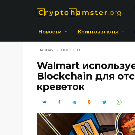
Перейти
к
содержанию
Новости
Криптовалюты
ГЛАВНАЯ
»
НОВОСТИ
Walmart использу
Blockchain для о
креветок