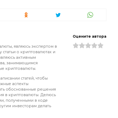
Оцените автора
алюты, являюсь экспертом в
у статьи о криптовалютах и
 являюсь активным
ва, занимающимся
ые криптовалюты.
аписании статей, чтобы
ожные аспекты
ать обоснованные решения
ия в криптовалюты. Делюсь
и, полученными в ходе
ругим инвесторам делать