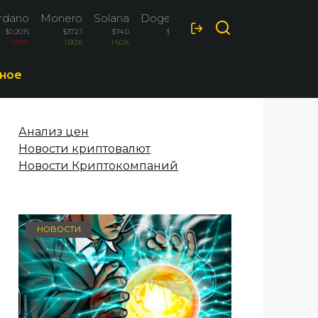
rdano
Monero
Solana
Dogecoin
$0.2015
$372.1
$74.0
$0.0698
-1.80%
1.80%
1.60%
1.60%
ное
Анализ цен
Новости криптовалют
Новости Криптокомпаний
НОВОСТИ