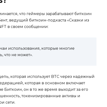
ь?
минается, что геймеры зарабатывают биткоин
 Бент, ведущий биткоин-подкаста «Сказки из
NFT в своем сообщении:
чаи использования, которые многие
, что не может».
цепь, которая использует BTC через надежный
дерацией, которая в основном включает
е Биткоин, он в то же время выходит за его
ршенность, токенизированные активы и
и сети.