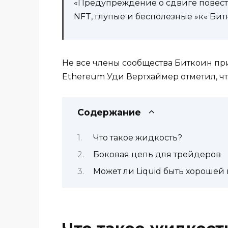
«Предупреждение о сдвиге повеств
NFT, глупые и бесполезные »к« Бит
Не все члены сообщества Биткоин при
Ethereum Уди Вертхаймер отметил, что
Содержание
Что такое жидкость?
Боковая цепь для трейдеров
Может ли Liquid быть хорошей