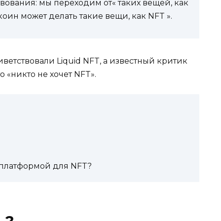
ования: мы переходим от« таких вещей, как
коин может делать такие вещи, как NFT ».
ветствовали Liquid NFT, а известный критик
 «никто не хочет NFT».
 платформой для NFT?