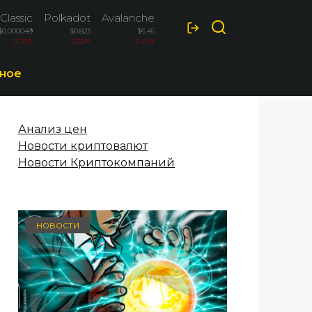
Classic
Polkadot
Avalanche
Wrapped Bitcoin
$0.000049
$0.823
$6.45
$76.2 тыс.
-3.70%
-3.50%
-3.40%
-3.26%
ное
Анализ цен
Новости криптовалют
Новости Криптокомпаний
НОВОСТИ