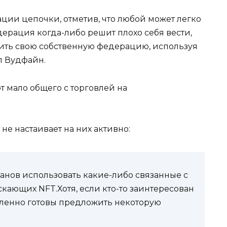
ии цепочки, отметив, что любой может легко
ерация когда-либо решит плохо себя вести,
тить свою собственную федерацию, используя
л Вудфайн.
ют мало общего с торговлей на
не настаивает на них активно:
планов использовать какие-либо связанные с
кающих NFT.Хотя, если кто-то заинтересован
еленно готовы предложить некоторую