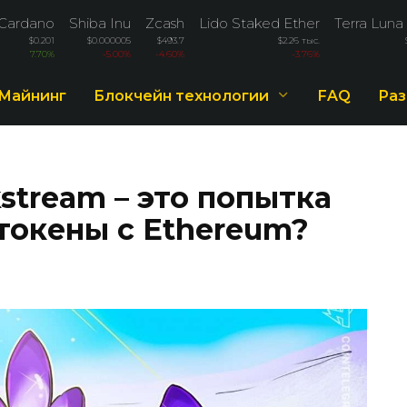
Cardano
Shiba Inu
Zcash
Lido Staked Ether
Terra Luna 
$0.201
$0.000005
$493.7
$2.26 тыс.
7.70%
-5.00%
-4.60%
-3.76%
Майнинг
Блокчейн технологии
FAQ
Раз
stream – это попытка
токены с Ethereum?