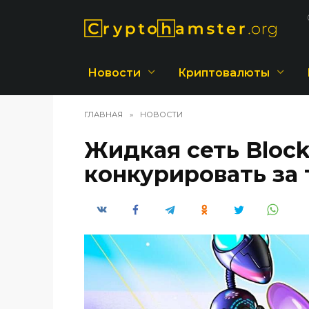
Перейти
к
содержанию
Новости
Криптовалюты
ГЛАВНАЯ
»
НОВОСТИ
Жидкая сеть Block
конкурировать за 