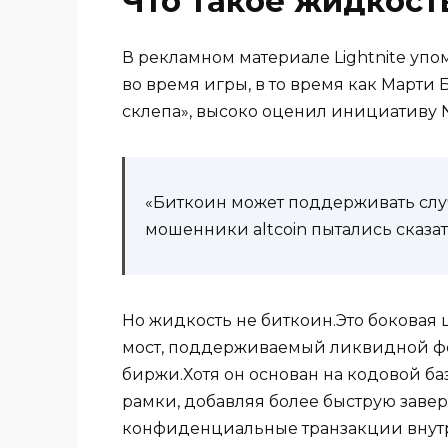
Что такое жидкост
В рекламном материале Lightnite упо
во время игры, в то время как Марти
склепа», высоко оценил инициативу 
«Биткоин может поддерживать слу
мошенники altcoin пытались сказать
Но жидкость не биткоин.Это боковая 
мост, поддерживаемый ликвидной фе
биржи.Хотя он основан на кодовой баз
рамки, добавляя более быструю заве
конфиденциальные транзакции внутр