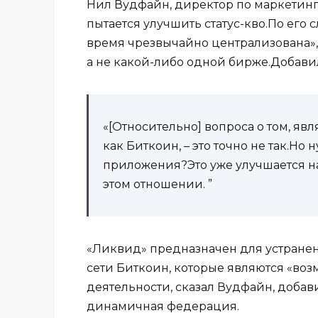
Нил Вудфайн, директор по маркетингу B
пытается улучшить статус-кво.По его
время чрезвычайно централизована»,
а не какой-либо одной бирже.Добавил
«[Относительно] вопроса о том, яв
как Биткоин, – это точно не так.Но 
приложения?Это уже улучшается на
этом отношении. ”
«Ликвид» предназначен для устране
сети Биткоин, которые являются «во
деятельности, сказал Вудфайн, добав
динамичная федерация.