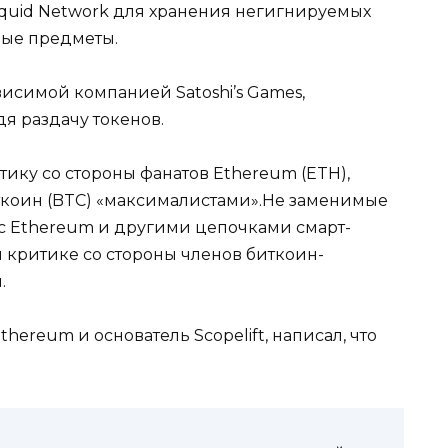
 Liquid Network для хранения негигнируемых
вые предметы.
висимой компанией Satoshi’s Games,
дя раздачу токенов.
ику со стороны фанатов Ethereum (ETH),
ткоин (BTC) «максималистами».Не заменимые
с Ethereum и другими цепочками смарт-
 критике со стороны членов биткоин-
.
ereum и основатель Scopelift, написал, что