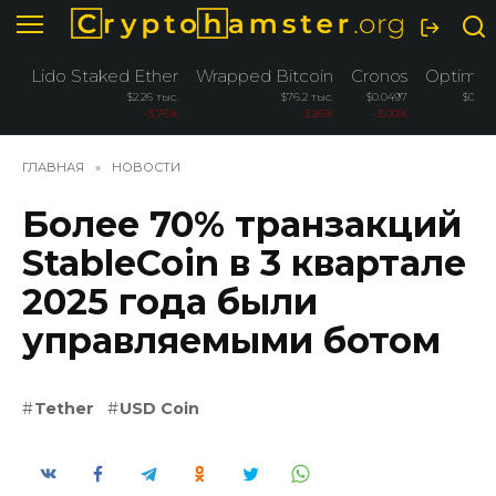
Перейти
к
содержанию
Lido Staked Ether
Wrapped Bitcoin
Cronos
Optimis
$2.26 тыс.
$76.2 тыс.
$0.0497
$0.08
-3.76%
-3.26%
-3.00%
2.6
ГЛАВНАЯ
»
НОВОСТИ
Более 70% транзакций
StableCoin в 3 квартале
2025 года были
управляемыми ботом
Tether
USD Coin