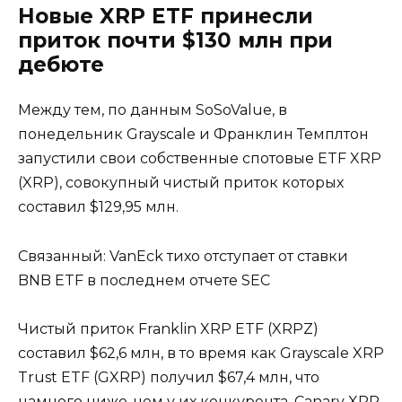
Новые XRP ETF принесли
приток почти $130 млн при
дебюте
Между тем, по данным SoSoValue, в
понедельник Grayscale и Франклин Темплтон
запустили свои собственные спотовые ETF XRP
(XRP), совокупный чистый приток которых
составил $129,95 млн.
Связанный: VanEck тихо отступает от ставки
BNB ETF в последнем отчете SEC
Чистый приток Franklin XRP ETF (XRPZ)
составил $62,6 млн, в то время как Grayscale XRP
Trust ETF (GXRP) получил $67,4 млн, что
намного ниже, чем у их конкурента, Canary XRP