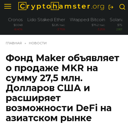
Перейти
к
содержанию
Cronos
Lido Staked Ether
Wrapped Bitcoin
Solana
$0.048
$2.26 тыс.
$76.2 тыс.
$75.5
-8.40%
-3.76%
-3.26%
2.80%
ГЛАВНАЯ
»
НОВОСТИ
Фонд Maker объявляет
о продаже MKR на
сумму 27,5 млн.
Долларов США и
расширяет
возможности DeFi на
азиатском рынке