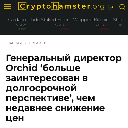
Перейти
к
содержанию
Cardano
Lido Staked Ether
Wrapped Bitcoin
Shiba 
$0.2023
$2.26 тыс.
$76.2 тыс.
$0.000
7.20%
-3.76%
-3.26%
-2
ГЛАВНАЯ
»
НОВОСТИ
Генеральный директор
Orchid ‘больше
заинтересован в
долгосрочной
перспективе’, чем
недавнее снижение
цен