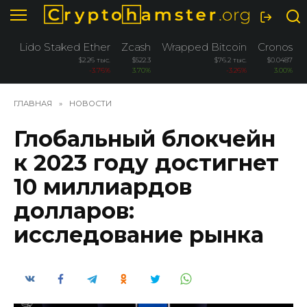
Перейти
к
содержанию
Lido Staked Ether
Zcash
Wrapped Bitcoin
Cronos
$2.26 тыс.
$522.3
$76.2 тыс.
$0.0487
-3.76%
3.70%
-3.26%
3.00%
ГЛАВНАЯ
»
НОВОСТИ
Глобальный блокчейн
к 2023 году достигнет
10 миллиардов
долларов:
исследование рынка