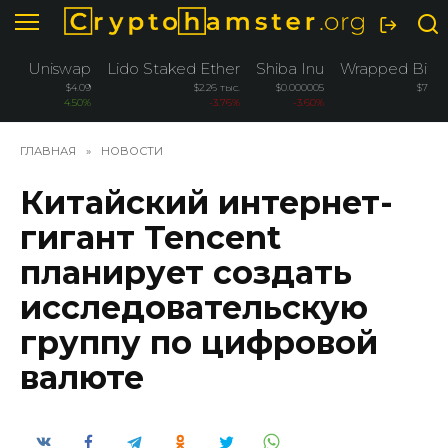
Перейти
к
содержанию
Uniswap
Lido Staked Ether
Shiba Inu
Wrapped Bitco
$4.09
$2.26 тыс.
$0.000005
$76.2 
4.50%
-3.76%
-3.60%
-3
ГЛАВНАЯ
»
НОВОСТИ
Китайский интернет-
гигант Tencent
планирует создать
исследовательскую
группу по цифровой
валюте