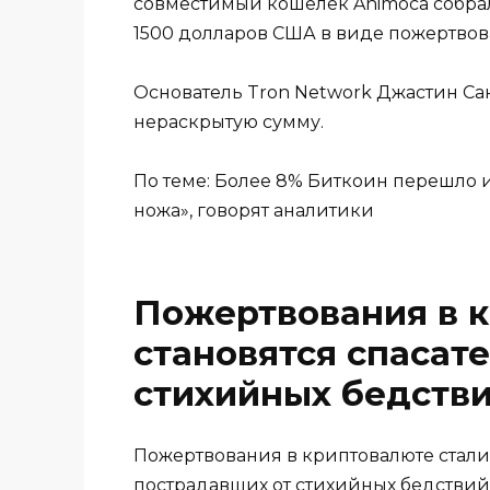
совместимый кошелек Animoca собрал
1500 долларов США в виде пожертвов
Основатель Tron Network Джастин Са
нераскрытую сумму.
По теме: Более 8% Биткоин перешло и
ножа», говорят аналитики
Пожертвования в 
становятся спасат
стихийных бедств
Пожертвования в криптовалюте стал
пострадавших от стихийных бедствий