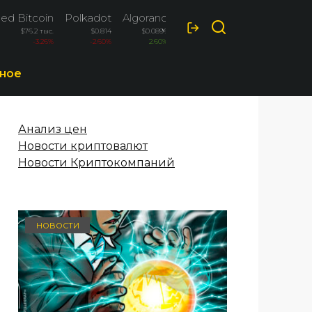
ed Bitcoin
Polkadot
Algorand
Terra Luna Classic
$76.2 тыс.
$0.814
$0.0896
$0.000049
-3.26%
-2.60%
2.60%
-2.10%
ное
Анализ цен
Новости криптовалют
Новости Криптокомпаний
НОВОСТИ