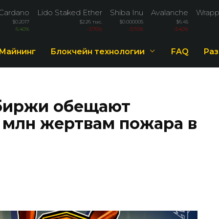
Cardano
Lido Staked Ether
Shiba Inu
Avalanche
Wrapp
$0.2017
$2.26 тыс.
$0.000005
$6.45
6.40%
-3.76%
-3.70%
-3.40%
Майнинг
Блокчейн технологии
FAQ
Раз
биржи обещают
2 млн жертвам пожара в