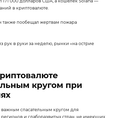
 171 000 долларов США, а кошелек Solana —
аний в криптовалюте.
н также пообещал жертвам пожара
з рук в руки за неделю, рынки «на острие
криптовалюте
ельным кругом при
иях
и важным спасательным кругом для
 регионов и слаборазвитых стран, не имеющих