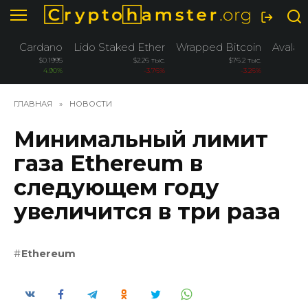
Перейти
к
содержанию
Cardano
Lido Staked Ether
Wrapped Bitcoin
Avalan
$0.1995
$2.26 тыс.
$76.2 тыс.
4.90%
-3.76%
-3.26%
-
ГЛАВНАЯ
»
НОВОСТИ
Минимальный лимит
газа Ethereum в
следующем году
увеличится в три раза
Ethereum