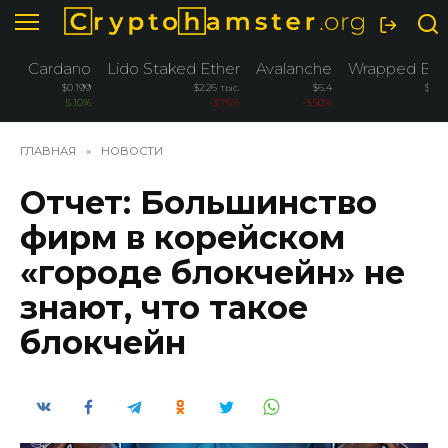
Перейти
к
содержанию
Cardano
Lido Staked Ether
Avalanche
Wrapped Bitc
$0.199
$2.26 тыс.
$6.4
$76.
5.10%
-3.76%
-3.50%
-
ГЛАВНАЯ
»
НОВОСТИ
Отчет: Большинство
фирм в корейском
«городе блокчейн» не
знают, что такое
блокчейн