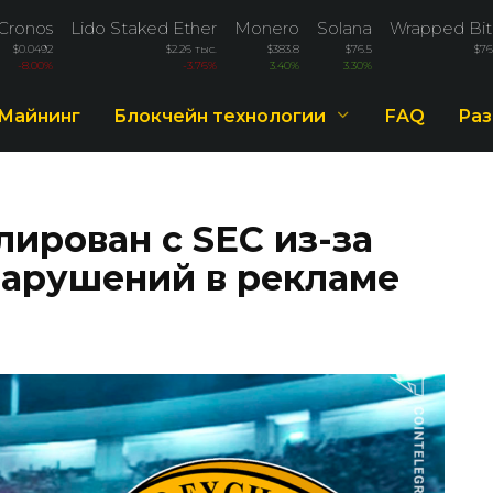
Cronos
Lido Staked Ether
Monero
Solana
Wrapped Bit
$0.0492
$2.26 тыс.
$383.8
$76.5
$76
-8.00%
-3.76%
3.40%
3.30%
Майнинг
Блокчейн технологии
FAQ
Раз
лирован с SEC из-за
арушений в рекламе