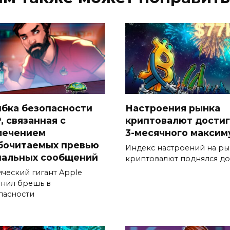
бка безопасности
Настроения рынка
, связанная с
криптовалют дости
лечением
3-месячного максим
бочитаемых превью
Индекс настроений на р
нальных сообщений
криптовалют поднялся до
ический гигант Apple
анил брешь в
пасности