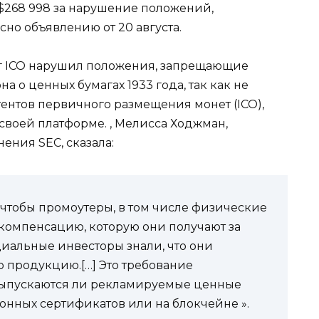
в $268 998 за нарушение положений,
но объявлению от 20 августа.
нг ICO нарушил положения, запрещающие
на о ценных бумагах 1933 года, так как не
ентов первичного размещения монет (ICO),
своей платформе. , Мелисса Ходжман,
ения SEC, сказала:
 чтобы промоутеры, в том числе физические
компенсацию, которую они получают за
иальные инвесторы знали, что они
 продукцию.[…] Это требование
 выпускаются ли рекламируемые ценные
нных сертификатов или на блокчейне ».