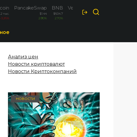
coin
PancakeSwap
BNB
VeChain
.2 тыс.
$1.44
$604.7
$0.00473
-3.26%
2.90%
2.70%
2.30%
ное
Анализ цен
Новости криптовалют
Новости Криптокомпаний
НОВОСТИ