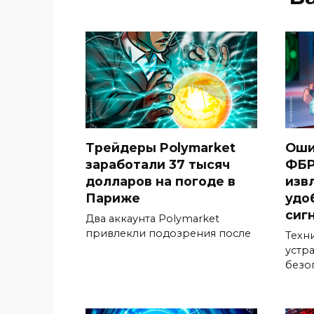
Трейдеры Polymarket
Оши
заработали 37 тысяч
ФБР
долларов на погоде в
изв
Париже
удо
сиг
Два аккаунта Polymarket
привлекли подозрения после
Техн
устр
безо