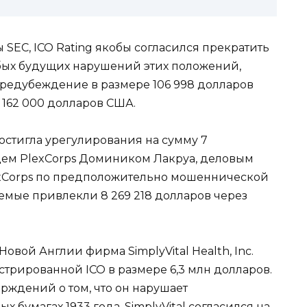
SEC, ICO Rating якобы согласился прекратить
бых будущих нарушений этих положений,
предубеждение в размере 106 998 долларов
162 000 долларов США.
достигла урегулирования на сумму 7
ем PlexCorps Домиником Лакруа, деловым
PlexCorps по предположительно мошеннической
яемые привлекли 8 269 218 долларов через
овой Англии фирма SimplyVital Health, Inc.
стрированной ICO в размере 6,3 млн долларов.
рждений о том, что он нарушает
 бумагах 1933 года, SimplyVital согласился на