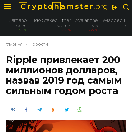
Перейти
к
содержанию
Cardano
Lido Staked Ether
Avalanche
Wrapped Bitc
$0.1996
$2.26 тыс.
$6.4
$76.
5.10%
-3.76%
-3.50%
-
ГЛАВНАЯ
»
НОВОСТИ
Ripple привлекает 200
миллионов долларов,
назвав 2019 год самым
сильным годом роста