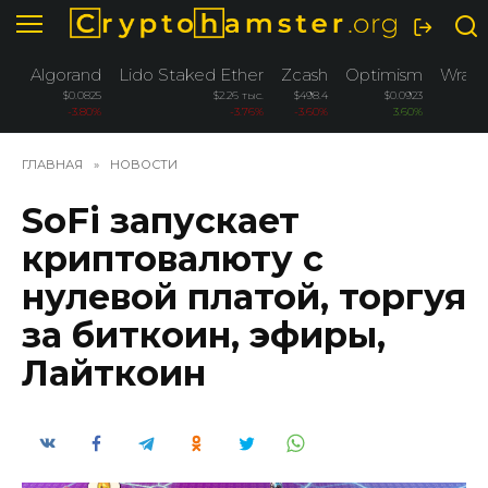
Перейти
к
содержанию
Algorand
Lido Staked Ether
Zcash
Optimism
Wrapp
$0.0825
$2.26 тыс.
$498.4
$0.0923
-3.80%
-3.76%
-3.60%
3.60%
ГЛАВНАЯ
»
НОВОСТИ
SoFi запускает
криптовалюту с
нулевой платой, торгуя
за биткоин, эфиры,
Лайткоин