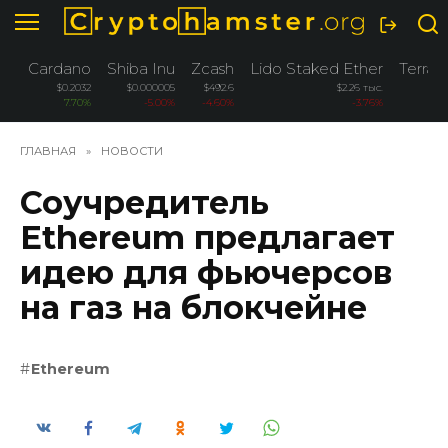
Перейти
к
содержанию
Cardano
Shiba Inu
Zcash
Lido Staked Ether
Terra 
$0.2032
$0.000005
$492.6
$2.26 тыс.
7.70%
-5.00%
-4.60%
-3.76%
ГЛАВНАЯ
»
НОВОСТИ
Соучредитель
Ethereum предлагает
идею для фьючерсов
на газ на блокчейне
Ethereum