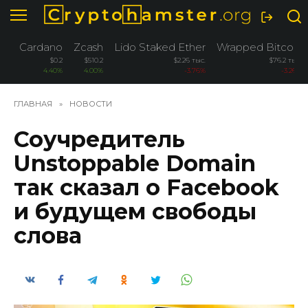
Перейти
к
содержанию
Cardano
Zcash
Lido Staked Ether
Wrapped Bitcoin
$0.2
$510.2
$2.26 тыс.
$76.2 тыс.
4.40%
4.00%
-3.76%
-3.26%
ГЛАВНАЯ
»
НОВОСТИ
Соучредитель
Unstoppable Domain
так сказал о Facebook
и будущем свободы
слова