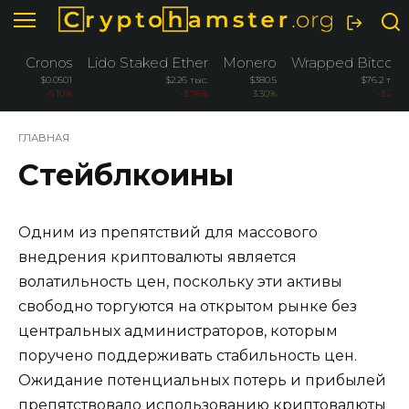
Перейти
к
содержанию
Cronos
Lido Staked Ether
Monero
Wrapped Bitcoin
$0.0501
$2.26 тыс.
$380.5
$76.2 тыс.
-5.10%
-3.76%
3.30%
-3.26%
ГЛАВНАЯ
Стейблкоины
Одним из препятствий для массового
внедрения криптовалюты является
волатильность цен, поскольку эти активы
свободно торгуются на открытом рынке без
центральных администраторов, которым
поручено поддерживать стабильность цен.
Ожидание потенциальных потерь и прибылей
препятствовало использованию криптовалюты