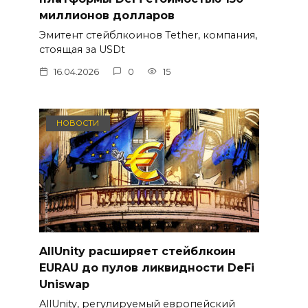
миллионов долларов
Эмитент стейблкоинов Tether, компания,
стоящая за USDt
16.04.2026
0
15
НОВОСТИ
AllUnity расширяет стейблкоин
EURAU до пулов ликвидности DeFi
Uniswap
AllUnity, регулируемый европейский