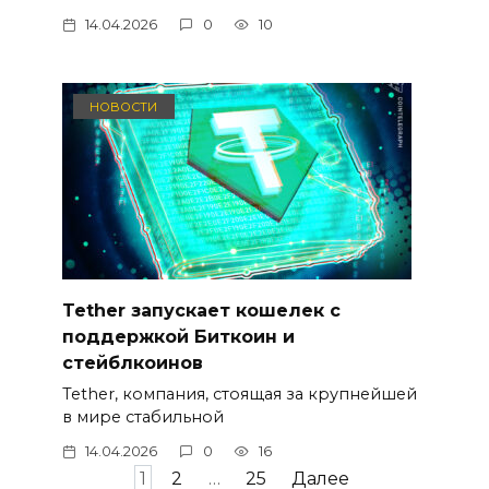
14.04.2026
0
10
НОВОСТИ
Tether запускает кошелек с
поддержкой Биткоин и
стейблкоинов
Tether, компания, стоящая за крупнейшей
в мире стабильной
14.04.2026
0
16
Навигация
1
2
…
25
Далее