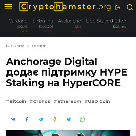
Перейти
до
вмісту
Cardano
Shiba Inu
Avalanche
Lido Staked Ether
W
$0.2016
$0.000005
$6.4
$2.26 тис.
7.20%
-4.80%
-4.10%
-3.76%
ГОЛОВНА
»
РАЗНОЕ
Anchorage Digital
додає підтримку HYPE
Staking на HyperCORE
Bitcoin
Cronos
Ethereum
USD Coin