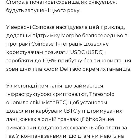
Cronos, а початкові сховища, як очікується,
будуть запущені цього року.
У вересні Coinbase наслідувала цей приклад,
додавши підтримку Morpho безпосередньо в
програмі Coinbase. Інтеграція дозволяє
користувачам позичати USDC (USDC) і
заробляти до 10,8% прибутку без використання
зовнішніх платформ DeFi або окремих гаманців.
У листопаді компанія, що займається
інфраструктурою криптовалют, Threshold
оновила свій міст tBTC, щоб установам
дозволити карбувати tBTC у підтримуваних
ланцюжках в одній транзакції біткойн, не
вимагаючи додаткових схвалень або плати за
газ. У компанії заявили, що ці зміни мають на