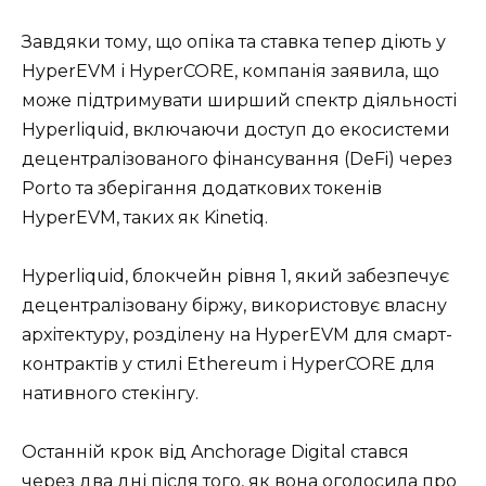
Завдяки тому, що опіка та ставка тепер діють у
HyperEVM і HyperCORE, компанія заявила, що
може підтримувати ширший спектр діяльності
Hyperliquid, включаючи доступ до екосистеми
децентралізованого фінансування (DeFi) через
Porto та зберігання додаткових токенів
HyperEVM, таких як Kinetiq.
Hyperliquid, блокчейн рівня 1, який забезпечує
децентралізовану біржу, використовує власну
архітектуру, розділену на HyperEVM для смарт-
контрактів у стилі Ethereum і HyperCORE для
нативного стекінгу.
Останній крок від Anchorage Digital стався
через два дні після того, як вона оголосила про