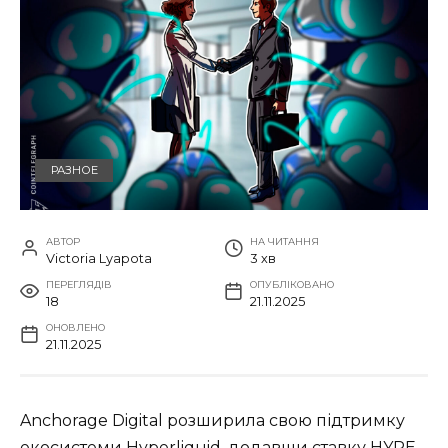
РАЗНОЕ
АВТОР
НА ЧИТАННЯ
Victoria Lyapota
3 хв
ПЕРЕГЛЯДІВ
ОПУБЛІКОВАНО
18
21.11.2025
ОНОВЛЕНО
21.11.2025
Anchorage Digital розширила свою підтримку
екосистеми Hyperliquid, додавши ставку HYPE