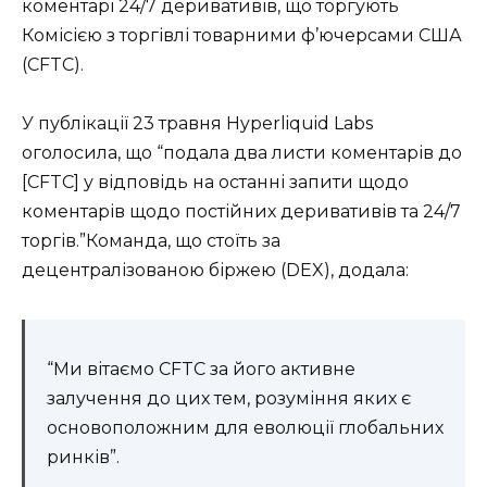
коментарі 24/7 деривативів, що торгують
Комісією з торгівлі товарними ф’ючерсами США
(CFTC).
У публікації 23 травня Hyperliquid Labs
оголосила, що “подала два листи коментарів до
[CFTC] у відповідь на останні запити щодо
коментарів щодо постійних деривативів та 24/7
торгів.”Команда, що стоїть за
децентралізованою біржею (DEX), додала:
“Ми вітаємо CFTC за його активне
залучення до цих тем, розуміння яких є
основоположним для еволюції глобальних
ринків”.