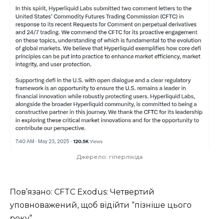
Джерело: гіперлікіда
Пов’язано: CFTC Exodus: Четвертий
уповноважений, щоб відійти “пізніше цього
року”