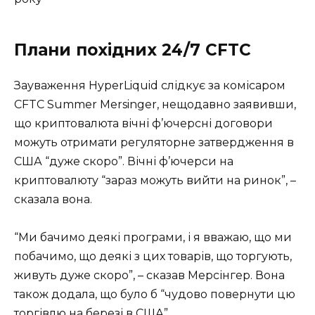
Плани похідних 24/7 CFTC
Зауваження HyperLiquid слідкує за комісаром
CFTC Summer Mersinger, нещодавно заявивши,
що криптовалюта вічні ф’ючерсні договори
можуть отримати регуляторне затвердження в
США “дуже скоро”. Вічні ф’ючерси на
криптовалюту “зараз можуть вийти на ринок”, –
сказала вона.
“Ми бачимо деякі програми, і я вважаю, що ми
побачимо, що деякі з цих товарів, що торгують,
живуть дуже скоро”, – сказав Мерсінгер. Вона
також додала, що було б “чудово повернути цю
торгівлю на березі в США”.