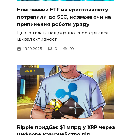
Нові заявки ETF на криптовалюту
потрапили до SEC, незважаючи на
припинення роботи уряду
Цього тижня нещодавно спостерігався
шквал активності
19.10.2025
0
10
РАЗНОЕ
Ripple придбає $1 млрд у XRP через
цифрове казначейство під