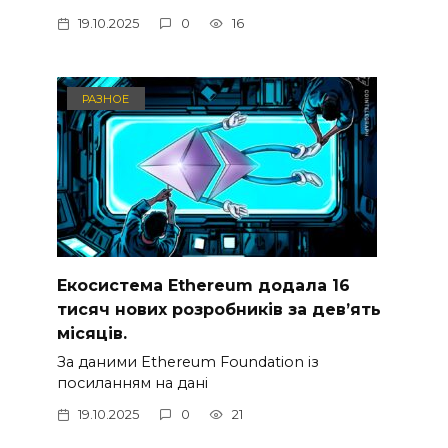
19.10.2025
0
16
РАЗНОЕ
Екосистема Ethereum додала 16
тисяч нових розробників за дев’ять
місяців.
За даними Ethereum Foundation із
посиланням на дані
19.10.2025
0
21