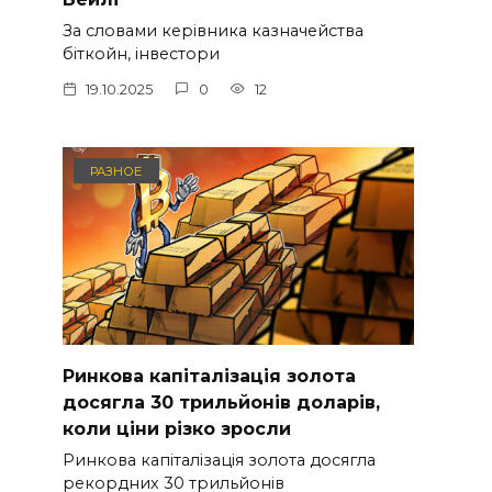
За словами керівника казначейства
біткойн, інвестори
19.10.2025
0
12
РАЗНОЕ
Ринкова капіталізація золота
досягла 30 трильйонів доларів,
коли ціни різко зросли
Ринкова капіталізація золота досягла
рекордних 30 трильйонів