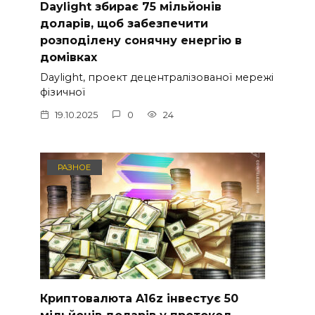
Daylight збирає 75 мільйонів
доларів, щоб забезпечити
розподілену сонячну енергію в
домівках
Daylight, проект децентралізованої мережі
фізичної
19.10.2025
0
24
РАЗНОЕ
Криптовалюта A16z інвестує 50