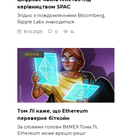
керівництвом SPAC
Згідно з повідомленнями Bloomberg,
Ripple Labs знаходиться
19.10.2025
0
14
РАЗНОЕ
Том Лі каже, що Ethereum
переверне біткойн
За словами голови BitMEX Тома Лі,
Ethereum може врешті-решт