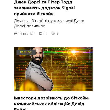
Джек Дорсі та Пітер Тодд
закликають додаток Signal
прийняти біткойн
Декілька біткойнів, у тому числі Джек
Дорсі, посилили
19.10.2025
0
6
РАЗНОЕ
Інвестори дозрівають до біткойн-
казначейських облігацій: Девід
Бейлі