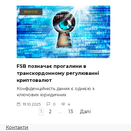
РАЗНОЕ
FSB позначає прогалини в
транскордонному регулюванні
криптовалют
Конфіденційність даних є однією з
ключових юридичних
19.10.2025
0
4
Навігація
1
2
…
13
Далі
записів
Контакти