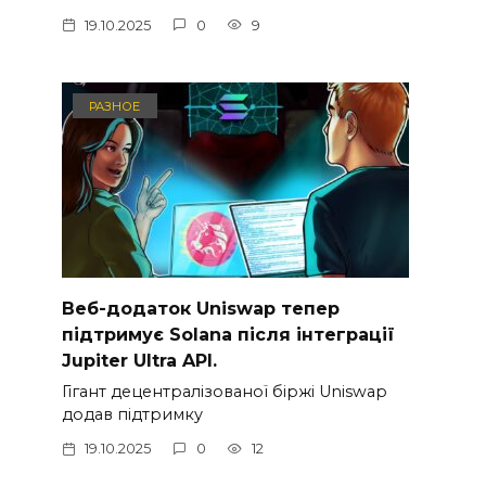
19.10.2025
0
9
РАЗНОЕ
Веб-додаток Uniswap тепер
підтримує Solana після інтеграції
Jupiter Ultra API.
Гігант децентралізованої біржі Uniswap
додав підтримку
19.10.2025
0
12