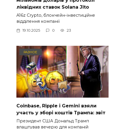
мільйонів доларів у протокол
ліквідних ставок Solana Jito
A16z Crypto, блокчейн-інвестиційне
відділення компанії
19.10.2025
0
23
РАЗНОЕ
Coinbase, Ripple і Gemini взяли
участь у зборі коштів Трампа: звіт
Президент США Дональд Трамп
влаштував вечерю для компаній