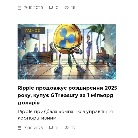
19.10.2025
0
16
РАЗНОЕ
Ripple продовжує розширення 2025
року, купує GTreasury за 1 мільярд
доларів
Ripple придбала компанію з управління
корпоративним
19.10.2025
0
13