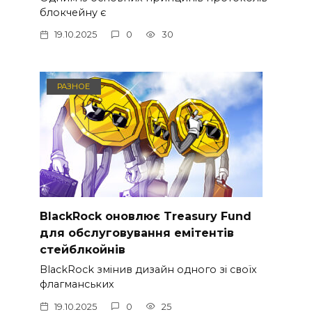
блокчейну є
19.10.2025
0
30
РАЗНОЕ
BlackRock оновлює Treasury Fund
для обслуговування емітентів
стейблкойнів
BlackRock змінив дизайн одного зі своїх
флагманських
19.10.2025
0
25