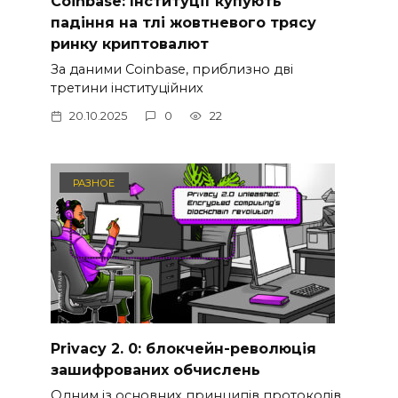
Coinbase: Інституції купують
падіння на тлі жовтневого трясу
ринку криптовалют
За даними Coinbase, приблизно дві
третини інституційних
20.10.2025
0
22
РАЗНОЕ
Privacy 2. 0: блокчейн-революція
зашифрованих обчислень
Одним із основних принципів протоколів