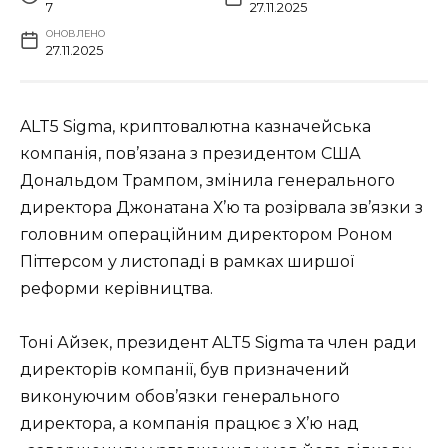
7
27.11.2025
ОНОВЛЕНО
27.11.2025
ALT5 Sigma, криптовалютна казначейська
компанія, пов’язана з президентом США
Дональдом Трампом, змінила генерального
директора Джонатана Х’ю та розірвала зв’язки з
головним операційним директором Роном
Піттерсом у листопаді в рамках ширшої
реформи керівництва.
Тоні Айзек, президент ALT5 Sigma та член ради
директорів компанії, був призначений
виконуючим обов’язки генерального
директора, а компанія працює з Х’ю над