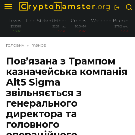
Перейти
до
вмісту
Tezos
Lido Staked Ether
Cronos
Wrapped Bitcoin
$0.2085
$2.26 тис.
$0.0494
$76.2 тис.
4.40%
-3.76%
-3.50%
-3.26%
ГОЛОВНА
»
РАЗНОЕ
Пов’язана з Трампом
казначейська компанія
Alt5 Sigma
звільняється з
генерального
директора та
головного
операційного