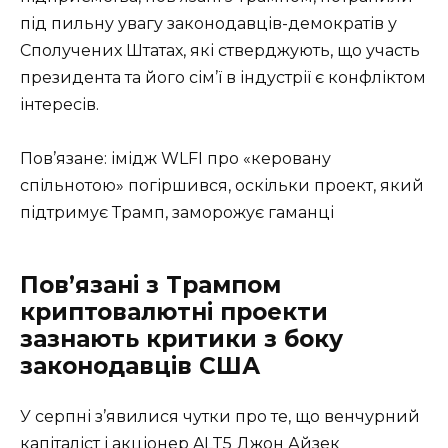
під пильну увагу законодавців-демократів у
Сполучених Штатах, які стверджують, що участь
президента та його сім’ї в індустрії є конфліктом
інтересів.
Пов’язане: імідж WLFI про «керовану
спільнотою» погіршився, оскільки проект, який
підтримує Трамп, заморожує гаманці
Пов’язані з Трампом
криптовалютні проекти
зазнають критики з боку
законодавців США
У серпні з’явилися чутки про те, що венчурний
капіталіст і акціонер ALT5 Джон Айзек