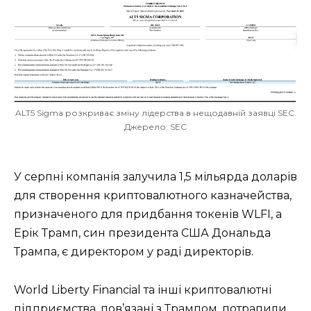
ALT5 Sigma розкриває зміну лідерства в нещодавній заявці SEC.
Джерело: SEC
У серпні компанія залучила 1,5 мільярда доларів
для створення криптовалютного казначейства,
призначеного для придбання токенів WLFI, а
Ерік Трамп, син президента США Дональда
Трампа, є директором у раді директорів.
World Liberty Financial та інші криптовалютні
підприємства, пов’язані з Трампом, потрапили