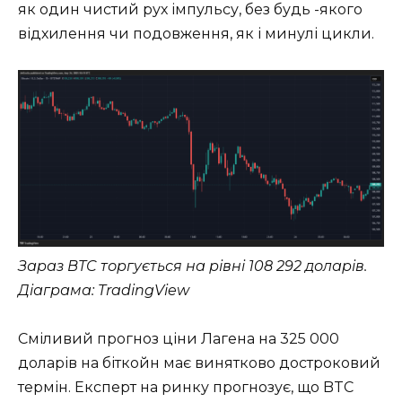
як один чистий рух імпульсу, без будь -якого
відхилення чи подовження, як і минулі цикли.
Зараз BTC торгується на рівні 108 292 доларів.
Діаграма: TradingView
Сміливий прогноз ціни Лагена на 325 000
доларів на біткойн має винятково достроковий
термін. Експерт на ринку прогнозує, що BTC