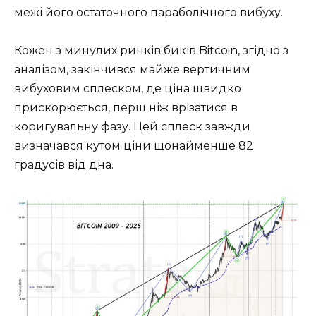
межі його остаточного параболічного вибуху.
Кожен з минулих ринків биків Bitcoin, згідно з
аналізом, закінчився майже вертичним
вибуховим сплеском, де ціна швидко
прискорюється, перш ніж врізатися в
коригувальну фазу. Цей сплеск завжди
визначався кутом ціни щонайменше 82
градусів від дна.