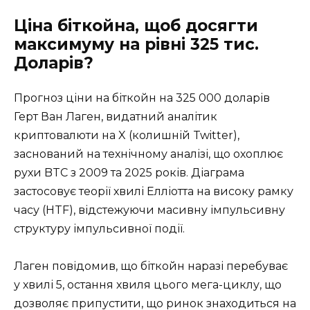
Ціна біткойна, щоб досягти
максимуму на рівні 325 тис.
Доларів?
Прогноз ціни на біткойн на 325 000 доларів
Герт Ван Лаген, видатний аналітик
криптовалюти на X (колишній Twitter),
заснований на технічному аналізі, що охоплює
рухи BTC з 2009 та 2025 років. Діаграма
застосовує теорії хвилі Елліотта на високу рамку
часу (HTF), відстежуючи масивну імпульсивну
структуру імпульсивної події.
Лаген повідомив, що біткойн наразі перебуває
у хвилі 5, остання хвиля цього мега-циклу, що
дозволяє припустити, що ринок знаходиться на