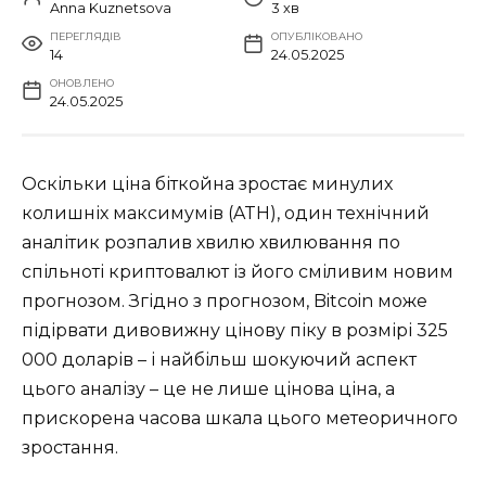
Anna Kuznetsova
3 хв
ПЕРЕГЛЯДІВ
ОПУБЛІКОВАНО
14
24.05.2025
ОНОВЛЕНО
24.05.2025
Оскільки ціна біткойна зростає минулих
колишніх максимумів (ATH), один технічний
аналітик розпалив хвилю хвилювання по
спільноті криптовалют із його сміливим новим
прогнозом. Згідно з прогнозом, Bitcoin може
підірвати дивовижну цінову піку в розмірі 325
000 доларів – і найбільш шокуючий аспект
цього аналізу – це не лише цінова ціна, а
прискорена часова шкала цього метеоричного
зростання.