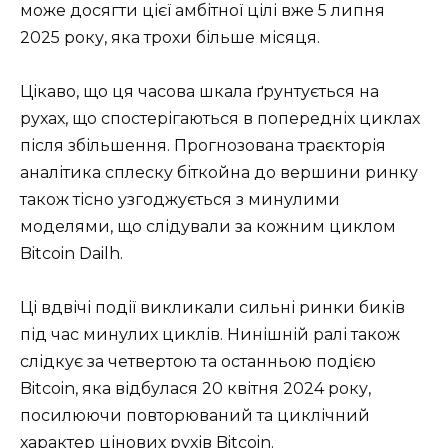
може досягти цієї амбітної цілі вже 5 липня
2025 року, яка трохи більше місяця.
Цікаво, що ця часова шкала ґрунтується на
рухах, що спостерігаються в попередніх циклах
після збільшення. Прогнозована траєкторія
аналітика сплеску біткойна до вершини ринку
також тісно узгоджується з минулими
моделями, що слідували за кожним циклом
Bitcoin Dailh.
Ці вдвічі події викликали сильні ринки биків
під час минулих циклів. Нинішній ралі також
слідкує за четвертою та останньою подією
Bitcoin, яка відбулася 20 квітня 2024 року,
посилюючи повторюваний та циклічний
характер цінових рухів Bitcoin.