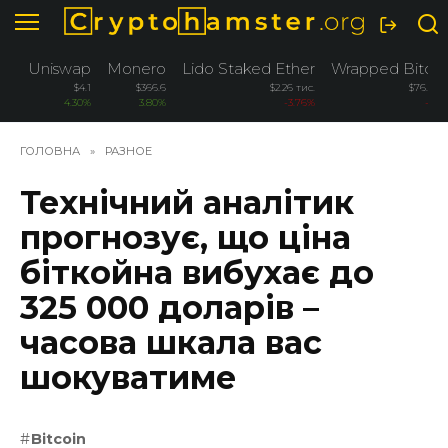
Перейти
до
вмісту
Uniswap
Monero
Lido Staked Ether
Wrapped Bitcoi
$4.1
$366.6
$2.26 тис.
$76.2 ти
4.30%
3.80%
-3.76%
-3.2
ГОЛОВНА
»
РАЗНОЕ
Технічний аналітик
прогнозує, що ціна
біткойна вибухає до
325 000 доларів –
часова шкала вас
шокуватиме
Bitcoin