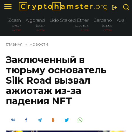
Перейти
к
содержанию
Zcash
Algorand
Lido Staked Ether
Cardano
Avalan
$493.7
$0.087
$2.26 тыс.
$0.1903
-4.20%
-4.20%
-3.76%
-3.70%
-
ГЛАВНАЯ
»
НОВОСТИ
Заключенный в
тюрьму основатель
Silk Road вызвал
ажиотаж из-за
падения NFT