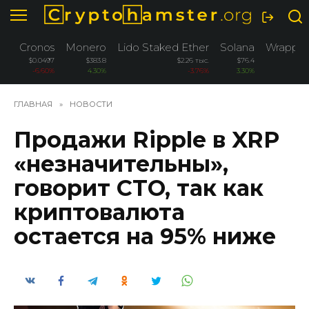
Перейти
к
содержанию
Cronos
Monero
Lido Staked Ether
Solana
Wrapped
$0.0497
$383.8
$2.26 тыс.
$76.4
-6.60%
4.30%
-3.76%
3.30%
ГЛАВНАЯ
»
НОВОСТИ
Продажи Ripple в XRP
«незначительны»,
говорит CTO, так как
криптовалюта
остается на 95% ниже