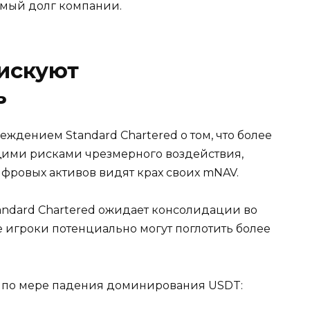
емый долг компании.
искуют
ь
ждением Standard Chartered о том, что более
щими рисками чрезмерного воздействия,
ифровых активов видят крах своих mNAV.
andard Chartered ожидает консолидации во
е игроки потенциально могут поглотить более
т по мере падения доминирования USDT: