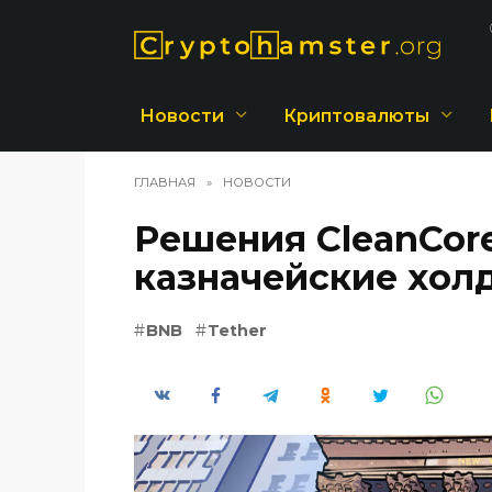
Перейти
к
содержанию
Новости
Криптовалюты
ГЛАВНАЯ
»
НОВОСТИ
Решения CleanCor
казначейские хол
BNB
Tether