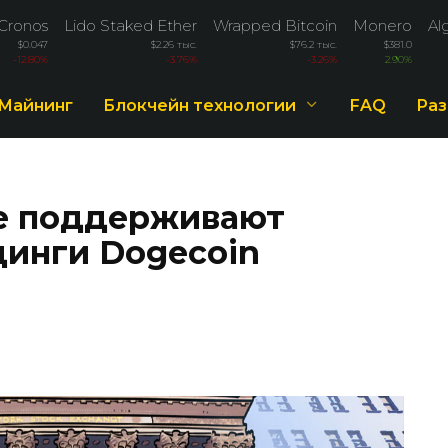
Cronos
Lido Staked Ether
Wrapped Bitcoin
Monero
Al
$0.047
$2.26 тыс.
$76.2 тыс.
$381.0
-12.80%
-3.76%
-3.26%
2.90%
Майнинг
Блокчейн технологии
FAQ
Раз
e поддерживают
динги Dogecoin