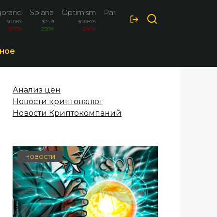
gorand
Solana
Optimism
PancakeSwap
$0.087
$74.9
$0.0876
$1.42
-2.70%
2.50%
-2.40%
2.20%
ное
Анализ цен
Новости криптовалют
Новости Криптокомпаний
НОВОСТИ