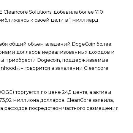
Cleancore Solutions, добавила более 710
риближаясь к своей цели в 1 миллиард
 себя общий объем владений DogeCoin более
ионами долларов нереализованных доходов и
обы приобрести Dogecoin, поддерживаемые
nhood», – говорится в заявлении Cleancore
OGE) торгуется по цене 24,5 цента, а активы
3,92 миллиона долларов. CleanCore заявила,
ета расходов посредством частного размещения