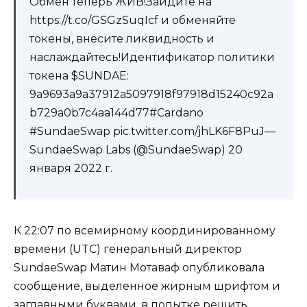
Обмен теперь ЖИВ!Зайдите на
https://t.co/GSGzSuqIcf и обменяйте
токены, внесите ликвидность и
наслаждайтесь!Идентификатор политики
токена $SUNDAE:
9a9693a9a37912a5097918f97918d15240c92a
b729a0b7c4aa144d77#Cardano
#SundaeSwap pic.twitter.com/jhLK6F8PuJ—
SundaeSwap Labs (@SundaeSwap) 20
января 2022 г.
К 22:07 по всемирному координированному
времени (UTC) генеральный директор
SundaeSwap Матин Мотаваф опубликовала
сообщение, выделенное жирным шрифтом и
заглавными буквами, в попытке решить