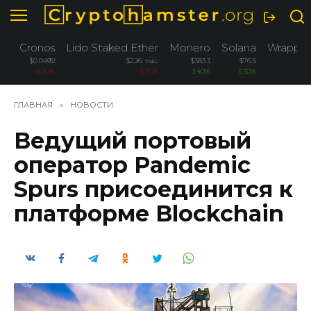
Перейти
к
содержанию
Cronos
Lido Staked Ether
Monero
Solana
Wrapped
$0.0492
$2.26 тыс.
$383.3
$76.5
-8.00%
-3.76%
3.40%
3.30%
ГЛАВНАЯ
»
НОВОСТИ
Ведущий портовый
оператор Pandemic
Spurs присоединится к
платформе Blockchain